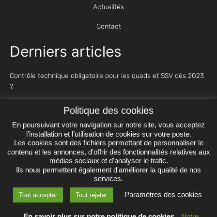
Actualités
Contact
Derniers articles
Contrôle technique obligatoire pour les quads et SSV dès 2023
?
Polaris : des quads et des SSV performants
Politique des cookies
En poursuivant votre navigation sur notre site, vous acceptez
Sécurisez vos sorties quad : équipements, précautions, ...
l’installation et l’utilisation de cookies sur votre poste.
Les cookies sont des fichiers permettant de personnaliser le
contenu et les annonces, d'offrir des fonctionnalités relatives aux
médias sociaux et d'analyser le trafic.
Ils nous permettent également d'améliorer la qualité de nos
Mentions légales
services.
Paramètres des cookies
Politique de confidentialité
Tout accepter
Tout rejeter
Agence web
En savoir plus sur notre politique de cookies
Notre