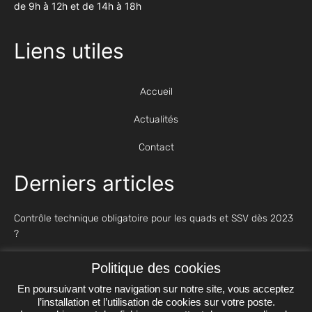
de 9h à 12h et de 14h à 18h
Liens utiles
Accueil
Actualités
Contact
Derniers articles
Contrôle technique obligatoire pour les quads et SSV dès 2023
?
Polaris : des quads et des SSV performants
Politique des cookies
En poursuivant votre navigation sur notre site, vous acceptez
Sécurisez vos sorties quad : équipements, précautions, ...
l’installation et l’utilisation de cookies sur votre poste.